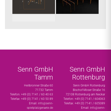
Senn GmbH
Senn GmbH
Tamm
Rottenburg
Heilbronner Straße 60
Senn GmbH Rottenburg
71732 Tamm
Bischof-Moser Straße 16
Telefon: +49 (0) 7141 / 60 40 63
72108 Rottenburg am Neckar
Telefax: +49 (0) 7141 / 60 50 89
Telefon: +49 (0) 7141 / 604063
Email:
info@senn-
Telefax: +49 (0) 7141 / 605089
spielplatzgeraete.de
Email:
info@senn-