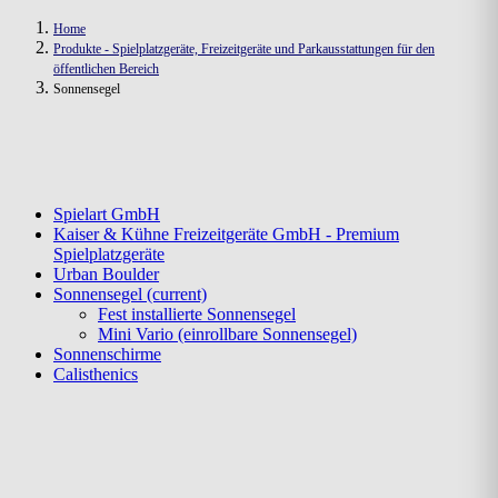
Home
Produkte - Spielplatzgeräte, Freizeitgeräte und Parkausstattungen für den
öffentlichen Bereich
Sonnensegel
Spielart GmbH
Kaiser & Kühne Freizeitgeräte GmbH - Premium
Spielplatzgeräte
Urban Boulder
Sonnensegel
(current)
Fest installierte Sonnensegel
Mini Vario (einrollbare Sonnensegel)
Sonnenschirme
Calisthenics